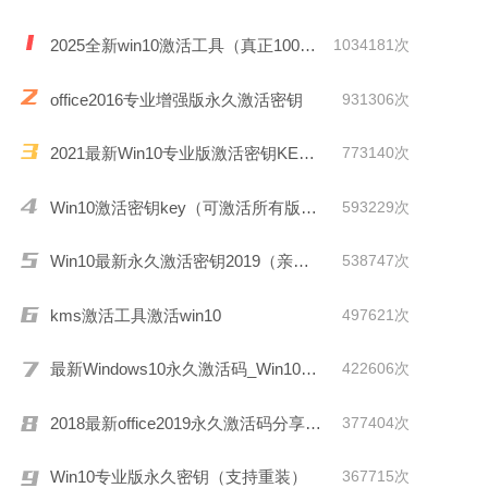
2025全新win10激活工具（真正100%激活）
1034181次
office2016专业增强版永久激活密钥
931306次
2021最新Win10专业版激活密钥KEY推荐
773140次
Win10激活密钥key（可激活所有版本）
593229次
Win10最新永久激活密钥2019（亲测有效）
538747次
kms激活工具激活win10
497621次
最新Windows10永久激活码_Win10通用序列号
422606次
2018最新office2019永久激活码分享(附激活工具)
377404次
Win10专业版永久密钥（支持重装）
367715次